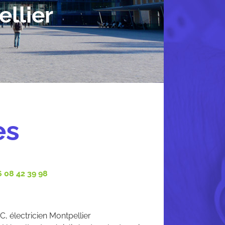
llier
es
 08 42 39 98
, électricien Montpellier