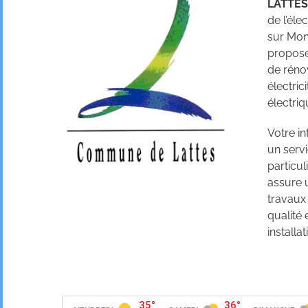
LATTES
de l’éle
sur Mon
propose 
de réno
électric
électriq
Votre i
un servi
particul
assure 
travaux
qualité
installat