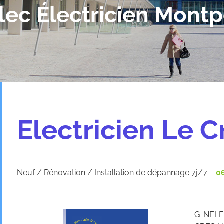
lec Électricien Montpe
Electricien Le C
Neuf / Rénovation / Installation de dépannage 7j/7 –
06
G-NELEC