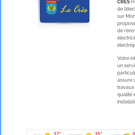
CRES
H
de l’éle
sur Mon
propose 
de réno
électric
électriq
Votre i
un servi
particul
assure 
travaux
qualité
installat