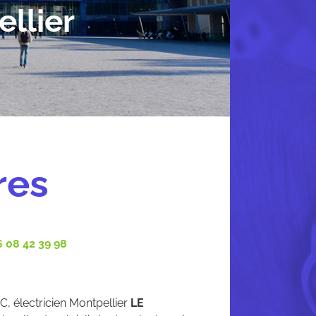
llier
res
 08 42 39 98
, électricien Montpellier
LE