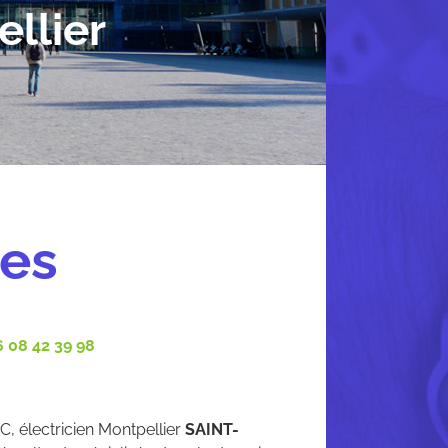
llier
res
 08 42 39 98
, électricien Montpellier
SAINT-