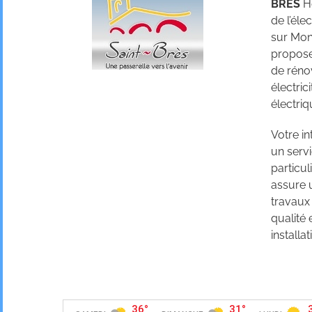
BRES
Hé
de l’éle
sur Mon
propose 
de réno
électric
électriq
Votre i
un servi
particul
assure 
travaux
qualité
installat