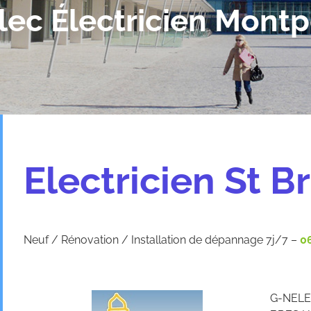
lec Électricien Montpe
Electricien St B
Neuf / Rénovation / Installation de dépannage 7j/7 –
06
G-NELEC